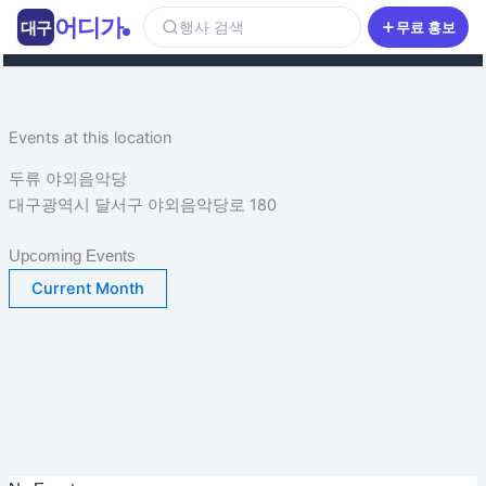
콘
어디가
대구
행사 검색
무료 홍보
텐
츠
로
건
Events at this location
너
뛰
두류 야외음악당
기
대구광역시 달서구 야외음악당로 180
Upcoming Events
Current Month