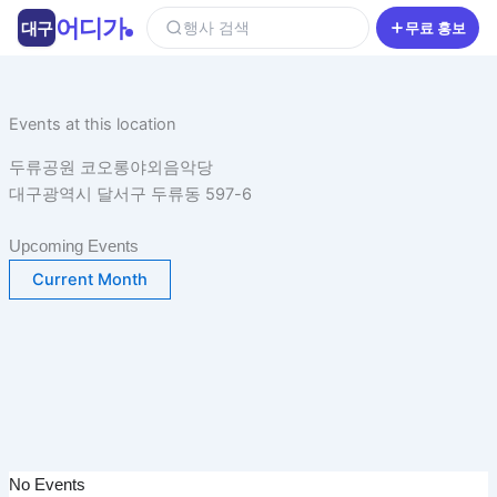
콘
어디가
대구
행사 검색
무료 홍보
텐
츠
로
건
Events at this location
너
두류공원 코오롱야외음악당
뛰
대구광역시 달서구 두류동 597-6
기
Upcoming Events
Current Month
No Events