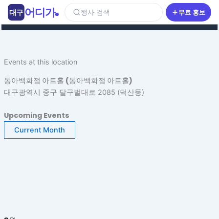
콘
어디가
대구
행사 검색
무료 홍보
텐
츠
로
건
Events at this location
너
뛰
동아백화점 아트홀 (동아백화점 아트홀)
기
대구광역시 중구 달구벌대로 2085 (덕산동)
Upcoming Events
Current Month