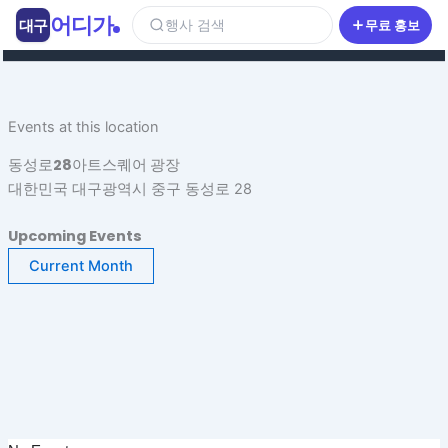
콘
어디가
대구
행사 검색
무료 홍보
텐
츠
로
건
Events at this location
너
뛰
동성로28아트스퀘어 광장
기
대한민국 대구광역시 중구 동성로 28
Upcoming Events
Current Month