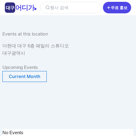
콘
어디가
대구
행사 검색
무료 홍보
텐
츠
로
건
Events at this location
너
더현대 대구 6층 패밀리 스튜디오
뛰
대구광역시
기
Upcoming Events
Current Month
No Events