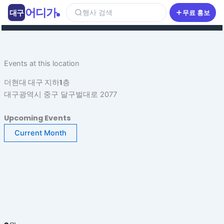
콘
어디가
대구
행사 검색
무료 홍보
텐
츠
로
건
Events at this location
너
뛰
더현대 대구 지하1층
기
대구광역시 중구 달구벌대로 2077
Upcoming Events
Current Month