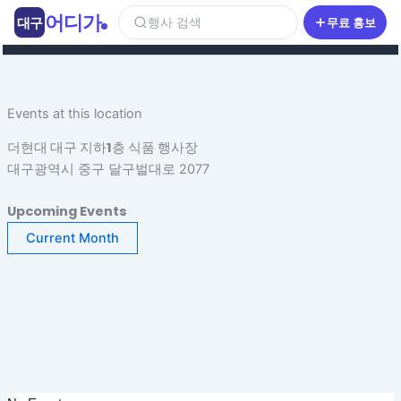
콘
어디가
대구
행사 검색
무료 홍보
텐
츠
로
건
Events at this location
너
뛰
더현대 대구 지하1층 식품 행사장
기
대구광역시 중구 달구벌대로 2077
Upcoming Events
Current Month