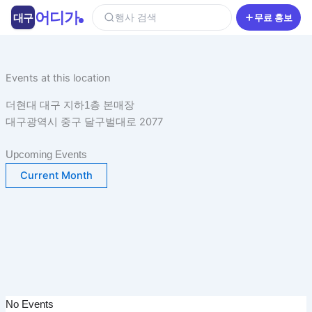
콘
어디가
대구
행사 검색
무료 홍보
텐
츠
로
건
Events at this location
너
더현대 대구 지하1층 본매장
뛰
대구광역시 중구 달구벌대로 2077
기
Upcoming Events
Current Month
No Events