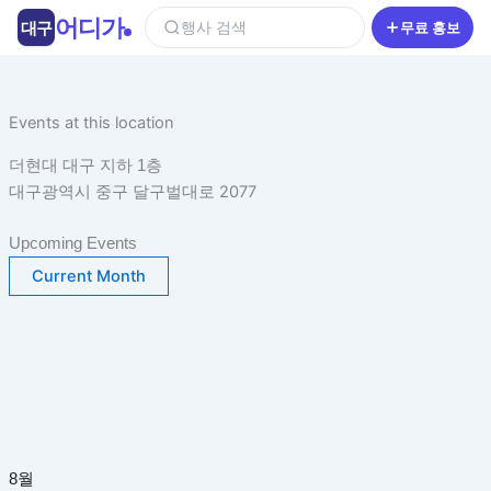
콘
어디가
대구
행사 검색
무료 홍보
텐
츠
로
건
Events at this location
너
더현대 대구 지하 1층
뛰
대구광역시 중구 달구벌대로 2077
기
Upcoming Events
Current Month
8월