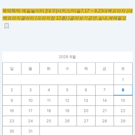
뚝딱뚝딱 예술놀이터 [대구]
서커스/마술
7.17 ~ 8.23
대백프라자 (대
백프라자갤러리 (프라자점 12층) )
골라보기
공연,
실내,
예매필요
2026 8월
일
월
화
수
목
금
토
1
2
3
4
5
6
7
8
9
10
11
12
13
14
15
16
17
18
19
20
21
22
23
24
25
26
27
28
29
30
31