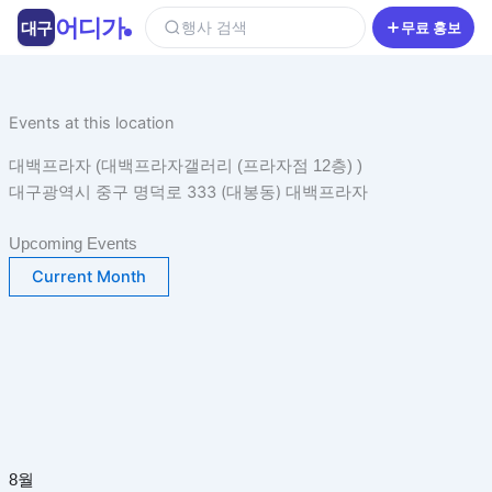
콘
어디가
대구
행사 검색
무료 홍보
텐
츠
로
건
Events at this location
너
대백프라자 (대백프라자갤러리 (프라자점 12층) )
뛰
대구광역시 중구 명덕로 333 (대봉동) 대백프라자
기
Upcoming Events
Current Month
8월