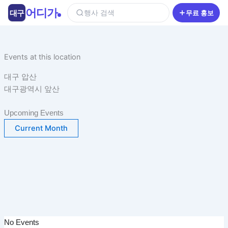
콘
어디가
대구
행사 검색
무료 홍보
텐
츠
로
건
Events at this location
너
대구 압산
뛰
대구광역시 앞산
기
Upcoming Events
Current Month
No Events