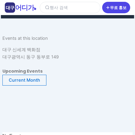
콘
어디가
대구
행사 검색
무료 홍보
텐
츠
로
건
Events at this location
너
뛰
대구 신세계 백화점
기
대구광역시 동구 동부로 149
Upcoming Events
Current Month