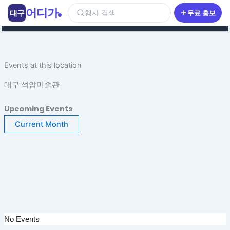
콘
어디가
대구
행사 검색
무료 홍보
텐
츠
로
건
Events at this location
너
뛰
대구 석암미술관
기
Upcoming Events
Current Month
No Events