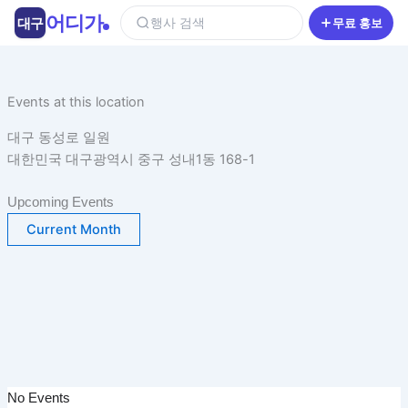
콘
어디가
대구
행사 검색
무료 홍보
텐
츠
로
건
Events at this location
너
대구 동성로 일원
뛰
대한민국 대구광역시 중구 성내1동 168-1
기
Upcoming Events
Current Month
No Events