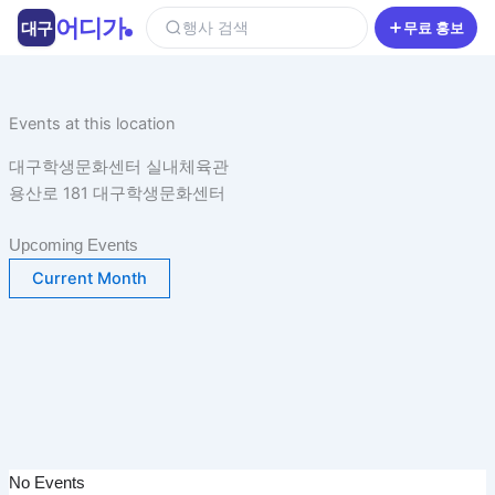
콘
어디가
대구
행사 검색
무료 홍보
텐
츠
로
건
Events at this location
너
대구학생문화센터 실내체육관
뛰
용산로 181 대구학생문화센터
기
Upcoming Events
Current Month
No Events