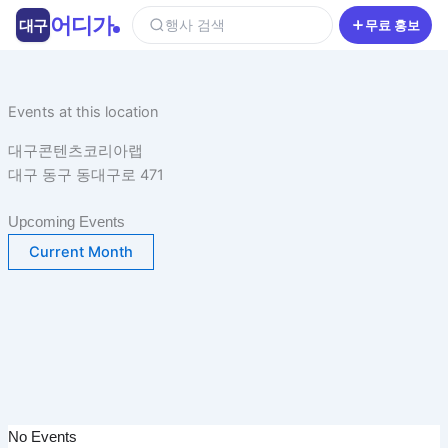
콘
어디가
대구
행사 검색
무료 홍보
텐
츠
로
건
Events at this location
너
대구콘텐츠코리아랩
뛰
대구 동구 동대구로 471
기
Upcoming Events
Current Month
No Events