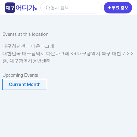
콘
어디가
대구
행사 검색
무료 홍보
텐
츠
로
건
Events at this location
너
대구청년센터 다온나그래
뛰
대한민국 대구광역시 다온나그래 KR 대구광역시 북구 대현로 3 3
기
층, 대구광역시청년센터
Upcoming Events
Current Month