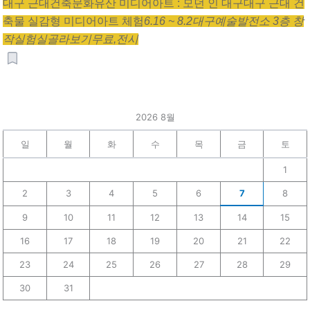
대구 근대건축문화유산 미디어아트 : 모던 인 대구
대구 근대 건
축물 실감형 미디어아트 체험
6.16 ~ 8.2
대구예술발전소 3층 창
작실험실
골라보기
무료,
전시
2026 8월
일
월
화
수
목
금
토
1
2
3
4
5
6
7
8
9
10
11
12
13
14
15
16
17
18
19
20
21
22
23
24
25
26
27
28
29
30
31