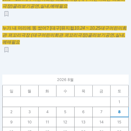
극장)
골라보기
공연,
실내,
예매필요
누가 내 머리에 똥 쌌어? [대구]
뮤지컬
10.24 ~ 10.25
대구어린이회
관 꾀꼬리극장 (대구어린이회관 꾀꼬리극장)
골라보기
공연,
실내,
예매필요
2026 8월
일
월
화
수
목
금
토
1
2
3
4
5
6
7
8
9
10
11
12
13
14
15