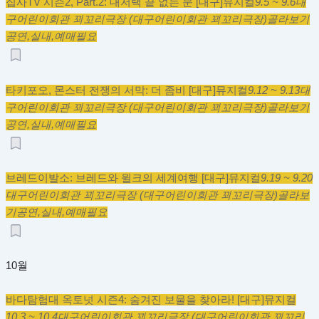
집사TV 시즌2, Part.2: 대저택 끝 없는 문 [대구]
뮤지컬
9.5 ~ 9.6
대
구어린이회관 꾀꼬리극장 (대구어린이회관 꾀꼬리극장)
골라보기
공연,
실내,
예매필요
타키포오, 몬스터 전쟁의 서막: 더 좀비 [대구]
뮤지컬
9.12 ~ 9.13
대
구어린이회관 꾀꼬리극장 (대구어린이회관 꾀꼬리극장)
골라보기
공연,
실내,
예매필요
브레드이발소: 브레드와 윌크의 세계여행 [대구]
뮤지컬
9.19 ~ 9.20
대구어린이회관 꾀꼬리극장 (대구어린이회관 꾀꼬리극장)
골라보
기
공연,
실내,
예매필요
10월
바다탐험대 옥토넛 시즌4: 숨겨진 보물을 찾아라! [대구]
뮤지컬
10.3 ~ 10.4
대구어린이회관 꾀꼬리극장 (대구어린이회관 꾀꼬리