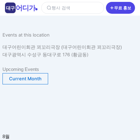
콘
어디가
대구
행사 검색
무료 홍보
텐
츠
로
건
Events at this location
너
대구어린이회관 꾀꼬리극장 (대구어린이회관 꾀꼬리극장)
뛰
대구광역시 수성구 동대구로 176 (황금동)
기
Upcoming Events
Current Month
8월