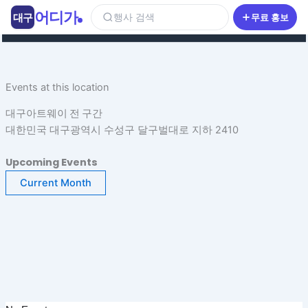
콘
어디가
대구
행사 검색
무료 홍보
텐
츠
로
건
Events at this location
너
뛰
대구아트웨이 전 구간
기
대한민국 대구광역시 수성구 달구벌대로 지하 2410
Upcoming Events
Current Month