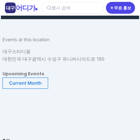
콘
어디가
대구
행사 검색
무료 홍보
텐
츠
로
건
Events at this location
너
뛰
대구스타디움
기
대한민국 대구광역시 수성구 유니버시아드로 180
Upcoming Events
Current Month