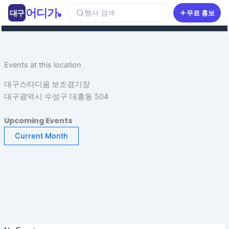
콘
어디가
대구
행사 검색
무료 홍보
텐
츠
로
건
Events at this location
너
뛰
대구스타디움 보조경기장
기
대구광역시 수성구 대흥동 504
Upcoming Events
Current Month