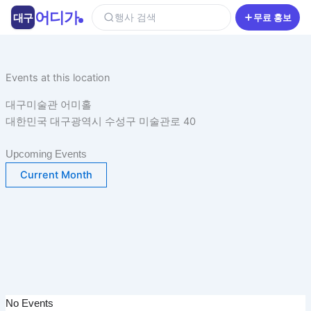
콘
어디가
대구
행사 검색
무료 홍보
텐
츠
로
건
Events at this location
너
대구미술관 어미홀
뛰
대한민국 대구광역시 수성구 미술관로 40
기
Upcoming Events
Current Month
No Events