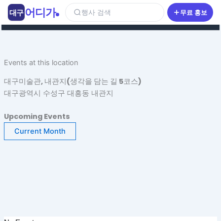
콘
어디가
대구
행사 검색
무료 홍보
텐
츠
로
건
Events at this location
너
뛰
대구미술관, 내관지(생각을 담는 길 5코스)
기
대구광역시 수성구 대흥동 내관지
Upcoming Events
Current Month