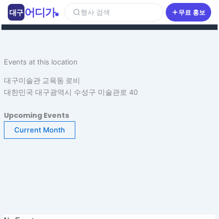
콘
어디가
대구
행사 검색
무료 홍보
텐
츠
로
건
Events at this location
너
뛰
대구미술관 교육동 로비
기
대한민국 대구광역시 수성구 미술관로 40
Upcoming Events
Current Month