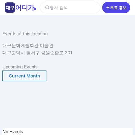
콘
어디가
대구
행사 검색
무료 홍보
텐
츠
로
건
Events at this location
너
대구문화예술회관 미술관
뛰
대구광역시 달서구 공원순환로 201
기
Upcoming Events
Current Month
No Events