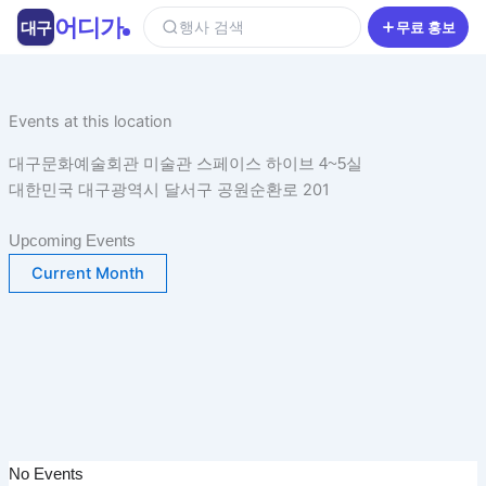
콘
어디가
대구
행사 검색
무료 홍보
텐
츠
로
건
Events at this location
너
대구문화예술회관 미술관 스페이스 하이브 4~5실
뛰
대한민국 대구광역시 달서구 공원순환로 201
기
Upcoming Events
Current Month
No Events