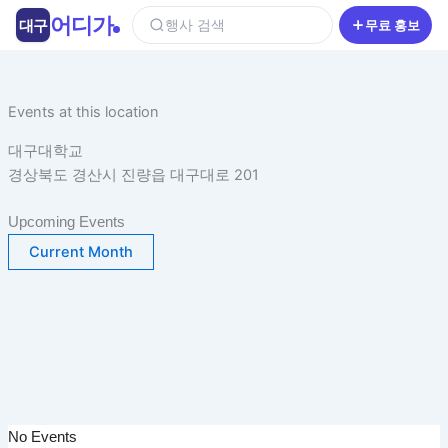
콘
어디가
대구
행사 검색
무료 홍보
텐
츠
로
건
Events at this location
너
대구대학교
뛰
경상북도 경산시 진량읍 대구대로 201
기
Upcoming Events
Current Month
No Events