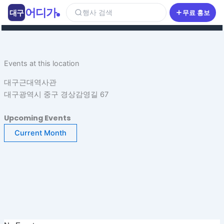
콘
어디가
대구
행사 검색
무료 홍보
텐
츠
로
건
Events at this location
너
뛰
대구근대역사관
기
대구광역시 중구 경상감영길 67
Upcoming Events
Current Month