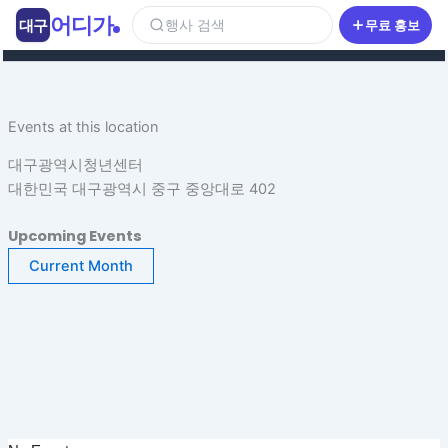
콘
어디가
대구
행사 검색
무료 홍보
텐
츠
로
건
Events at this location
너
뛰
대구광역시청년센터
기
대한민국 대구광역시 중구 중앙대로 402
Upcoming Events
Current Month