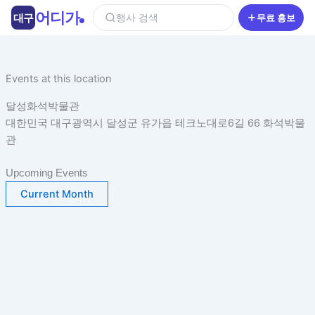
콘
어디가
대구
행사 검색
무료 홍보
텐
츠
로
건
Events at this location
너
달성화석박물관
뛰
대한민국 대구광역시 달성군 유가읍 테크노대로6길 66 화석박물
기
관
Upcoming Events
Current Month