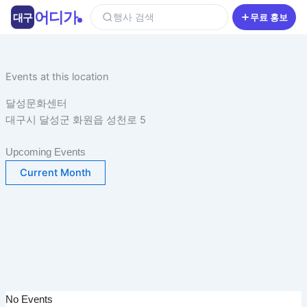
콘
어디가
대구
행사 검색
무료 홍보
텐
츠
로
건
Events at this location
너
달성문화센터
뛰
대구시 달성군 화원읍 성천로 5
기
Upcoming Events
Current Month
No Events