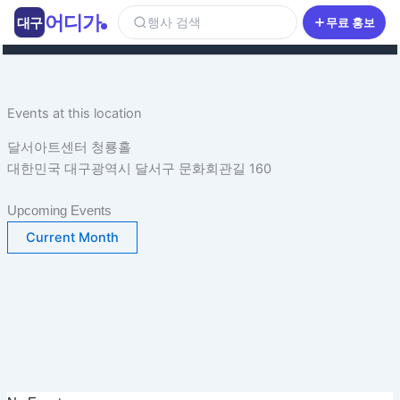
콘
어디가
대구
행사 검색
무료 홍보
텐
츠
로
건
Events at this location
너
뛰
달서아트센터 청룡홀
기
대한민국 대구광역시 달서구 문화회관길 160
Upcoming Events
Current Month