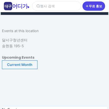
콘
어디가
대구
행사 검색
무료 홍보
텐
츠
로
건
Events at this location
너
뛰
달서구청년센터
기
송현동 195-5
Upcoming Events
Current Month