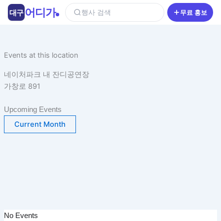
콘
어디가
대구
행사 검색
무료 홍보
텐
츠
로
건
Events at this location
너
네이처파크 내 잔디공연장
뛰
가창로 891
기
Upcoming Events
Current Month
No Events