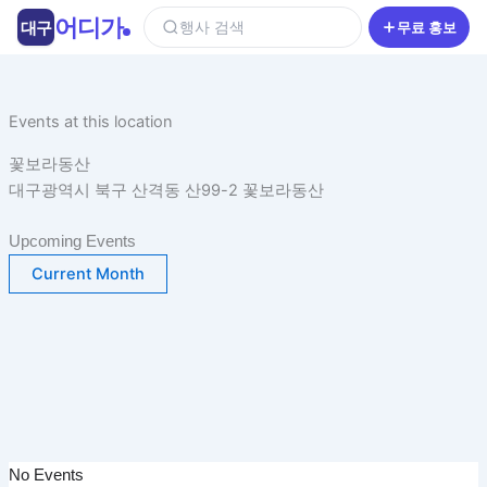
콘
어디가
대구
행사 검색
무료 홍보
텐
츠
로
건
Events at this location
너
꽃보라동산
뛰
대구광역시 북구 산격동 산99-2 꽃보라동산
기
Upcoming Events
Current Month
No Events