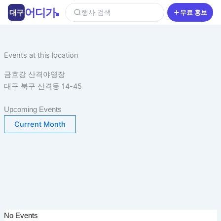
콘
어디가
대구
행사 검색
무료 홍보
텐
츠
로
건
Events at this location
너
금호강 산격야영장
뛰
대구 북구 산격동 14-45
기
Upcoming Events
Current Month
No Events