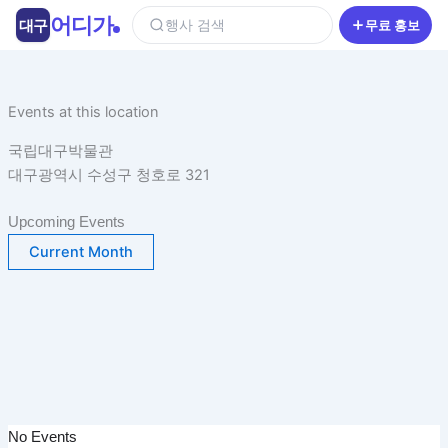
콘
어디가
대구
행사 검색
무료 홍보
텐
츠
로
건
Events at this location
너
국립대구박물관
뛰
대구광역시 수성구 청호로 321
기
Upcoming Events
Current Month
No Events