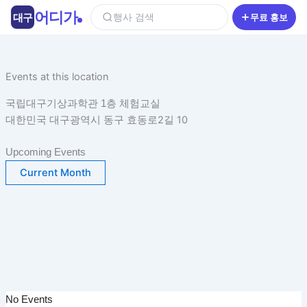
콘
어디가
대구
행사 검색
무료 홍보
텐
츠
로
건
Events at this location
너
국립대구기상과학관 1층 체험교실
뛰
대한민국 대구광역시 동구 효동로2길 10
기
Upcoming Events
Current Month
No Events