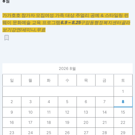
8월
가가호호 참가자 모집
여성 가족 대상 주얼리 공예 & 스타일링 런
6.9 ~ 8.25
웨이 문화예술 교육 프로그램
구암동행정복지센터
골라
보기
강연/세미나,
무료
2026 8월
일
월
화
수
목
금
토
1
2
3
4
5
6
7
8
9
10
11
12
13
14
15
16
17
18
19
20
21
22
23
24
25
26
27
28
29