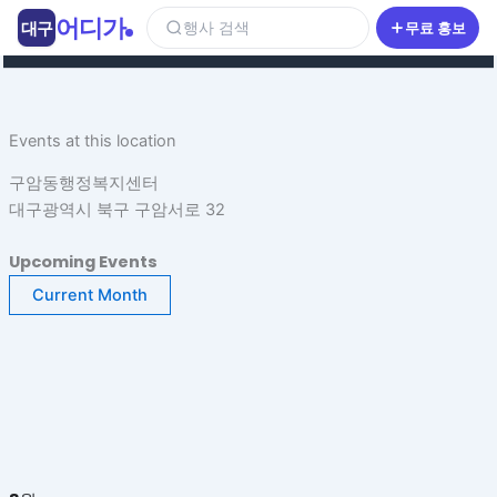
콘
어디가
대구
행사 검색
무료 홍보
텐
츠
로
건
Events at this location
너
뛰
구암동행정복지센터
기
대구광역시 북구 구암서로 32
Upcoming Events
Current Month