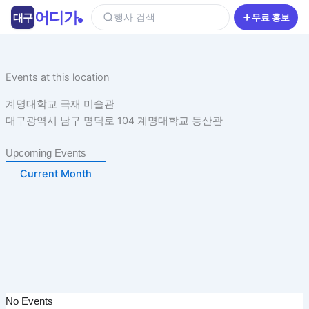
콘
어디가
대구
행사 검색
무료 홍보
텐
츠
로
건
Events at this location
너
계명대학교 극재 미술관
뛰
대구광역시 남구 명덕로 104 계명대학교 동산관
기
Upcoming Events
Current Month
No Events