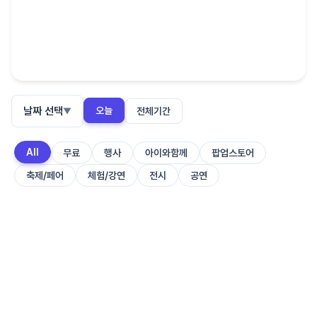
날짜 선택
오늘
전체기간
▼
All
무료
행사
아이와함께
팝업스토어
축제/페어
체험/강연
전시
공연