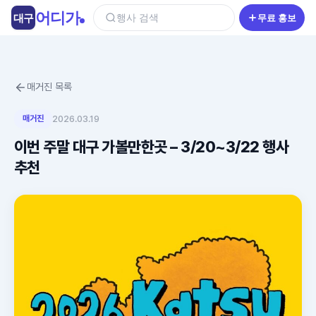
콘
어디가
대구
행사 검색
무료 홍보
텐
츠
로
건
매거진 목록
너
뛰
매거진
2026.03.19
기
이번 주말 대구 가볼만한곳 – 3/20~3/22 행사
추천