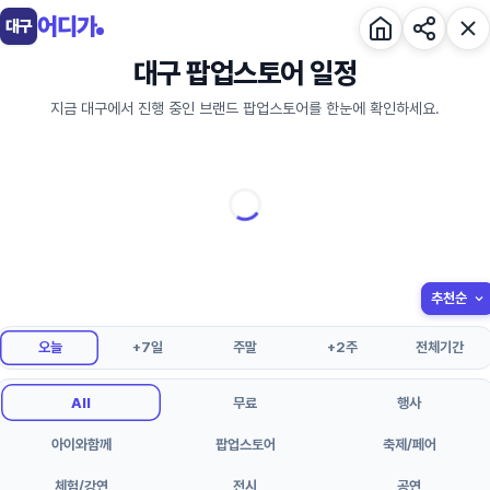
어디가
대구
대구 팝업스토어 일정
지금 대구에서 진행 중인 브랜드 팝업스토어를 한눈에 확인하세요.
오늘
+7일
주말
+2주
전체기간
All
무료
행사
아이와함께
팝업스토어
축제/페어
체험/강연
전시
공연