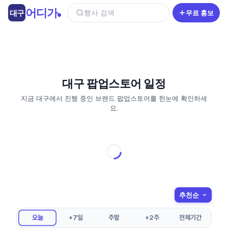
콘
어디가
대구
행사 검색
무료 홍보
텐
츠
로
건
너
뛰
대구 팝업스토어 일정
기
지금 대구에서 진행 중인 브랜드 팝업스토어를 한눈에 확인하세
요.
오늘
+7일
주말
+2주
전체기간