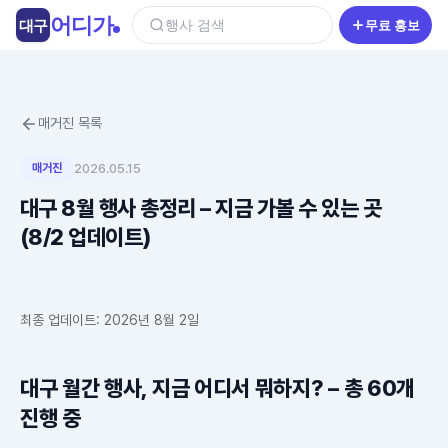
콘
어디가
대구
행사 검색
무료 홍보
텐
츠
로
건
매거진 목록
너
뛰
매거진
2026.05.15
기
대구 8월 행사 총정리 – 지금 가볼 수 있는 곳
(8/2 업데이트)
최종 업데이트: 2026년 8월 2일
대구 월간 행사, 지금 어디서 뭐하지? – 총 60개
진행 중