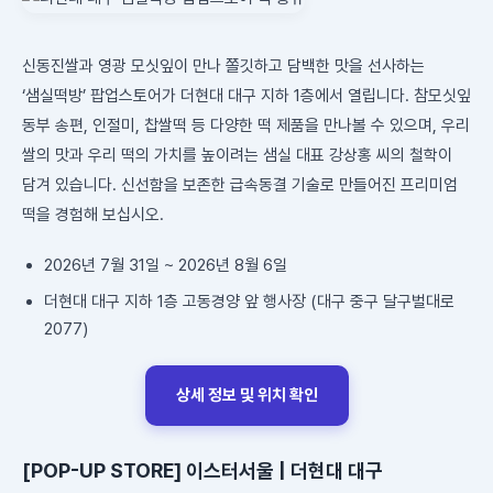
신동진쌀과 영광 모싯잎이 만나 쫄깃하고 담백한 맛을 선사하는
‘샘실떡방’ 팝업스토어가 더현대 대구 지하 1층에서 열립니다. 참모싯잎
동부 송편, 인절미, 찹쌀떡 등 다양한 떡 제품을 만나볼 수 있으며, 우리
쌀의 맛과 우리 떡의 가치를 높이려는 샘실 대표 강상홍 씨의 철학이
담겨 있습니다. 신선함을 보존한 급속동결 기술로 만들어진 프리미엄
떡을 경험해 보십시오.
2026년 7월 31일 ~ 2026년 8월 6일
더현대 대구 지하 1층 고동경양 앞 행사장 (대구 중구 달구벌대로
2077)
상세 정보 및 위치 확인
[POP-UP STORE] 이스터서울 | 더현대 대구