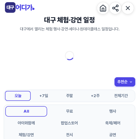
콘
어디가
대구
텐
츠
대구 체험·강연 일정
로
대구에서 열리는 체험 행사·강연·세미나·원데이클래스 일정입니다.
건
너
뛰
기
오늘
+7일
주말
+2주
전체기간
All
무료
행사
아이와함께
팝업스토어
축제/페어
체험/강연
전시
공연