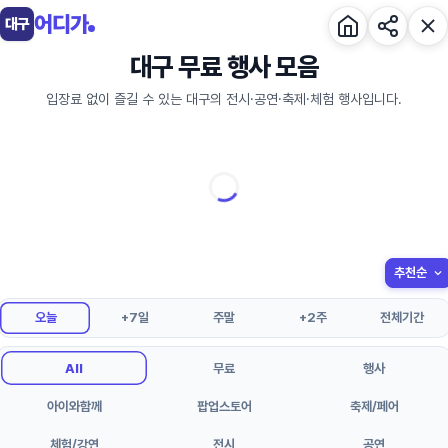
어디가
대구
대구 무료 행사 모음
입장료 없이 즐길 수 있는 대구의 전시·공연·축제·체험 행사입니다.
오늘
+7일
주말
+2주
전체기간
All
무료
행사
아이와함께
팝업스토어
축제/페어
체험/강연
전시
공연