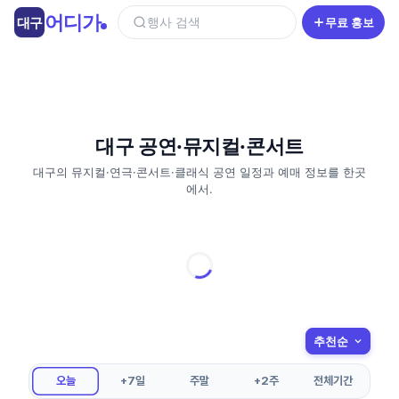
콘
어디가
대구
행사 검색
무료 홍보
텐
츠
로
건
너
뛰
대구 공연·뮤지컬·콘서트
기
대구의 뮤지컬·연극·콘서트·클래식 공연 일정과 예매 정보를 한곳
에서.
오늘
+7일
주말
+2주
전체기간