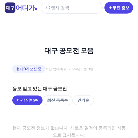
콘
어디가
대구
행사 검색
무료 홍보
텐
츠
로
건
너
뛰
대구 공모전 모음
기
현재
0개
모집 중
최종 업데이트: 2026년 8월 9일
응모 받고 있는 대구 공모전
마감 임박순
최신 등록순
인기순
현재 공모전 정보가 없습니다. 새로운 일정이 등록되면 자동
으로 표시됩니다.